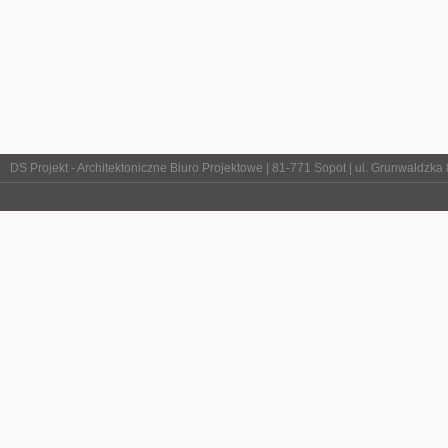
DS Projekt - Architektoniczne Biuro Projektowe | 81-771 Sopot | ul. Grunwaldzka 88/